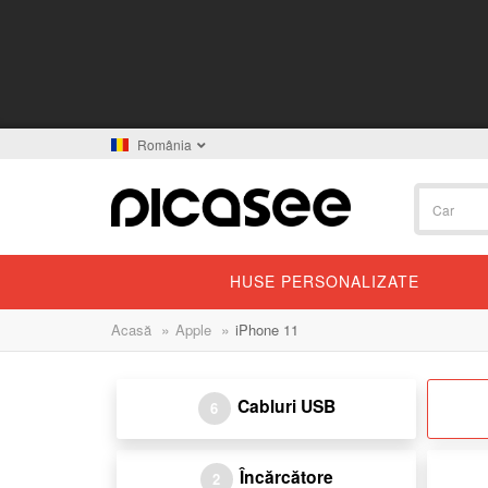
România
HUSE PERSONALIZATE
»
»
Acasă
Apple
iPhone 11
Cabluri USB
6
Încărcătore
2