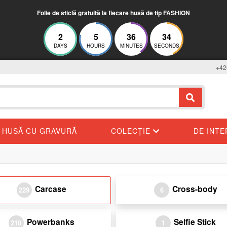
Folie de sticlă gratuită la fiecare husă de tip FASHION
2
5
36
33
DAYS
HOURS
MINUTES
SECONDS
+42
HUSĂ CU GRAVURĂ
COLECȚIE
DE INT
Carcase
Cross-body
229
6
Powerbanks
Selfie Stick
210
1