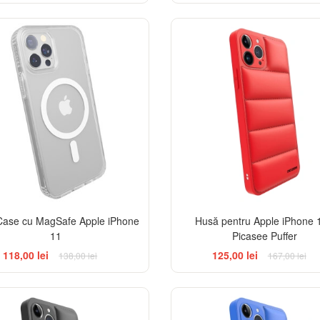
-14%
Case cu MagSafe Apple iPhone
Husă pentru Apple iPhone 1
11
Picasee Puffer
118,00 lei
125,00 lei
138,00 lei
167,00 lei
-25%