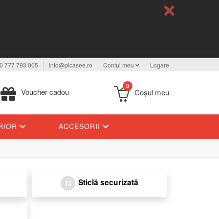
0 777 793 005
info@picasee.ro
Contul meu
Logare
0
Voucher cadou
Coşul meu
ERIOR
ACCESORII
Sticlă securizată
13