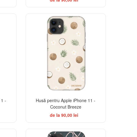
-32%
-32%
1 -
Husă pentru Apple iPhone 11 -
Coconut Breeze
de la 90,00 lei
TSELLER
-32%