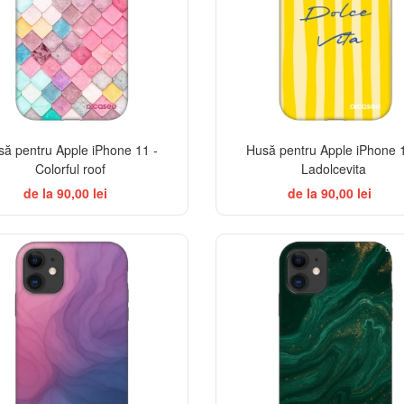
să pentru Apple iPhone 11 -
Husă pentru Apple iPhone 1
Colorful roof
Ladolcevita
de la 90,00 lei
de la 90,00 lei
BES
-32%