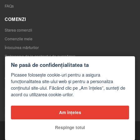
FAQs
COMENZI
Starea comenzii
Comenzile mele
Înlocuirea mărfurilor
Retragerea de la contractul de cumpărare
Ne pasă de confidențialitatea ta
Reclamaţii
Picasee folosește cookie-uri pentru a asigura
CONTACTE
funcționalitatea site-ului web și pentru a personaliza
conținutul site-ului. Făcând clic pe „Am înțeles”, sunteți de
Contacte
acord cu utilizarea cookie-urilor.
Formular de contact
Angro
Am înțeles
Mass-media despre noi
Respinge totul
Copyright © 2026 Picasee
Partner of: