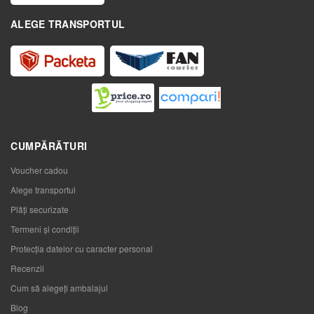
ALEGE TRANSPORTUL
CUMPĂRĂTURI
Voucher cadou
Alege transportul
Plăți securizate
Termeni și condiții
Protecția datelor cu caracter personal
Recenzii
Cum să alegeţi ambalajul
Blog