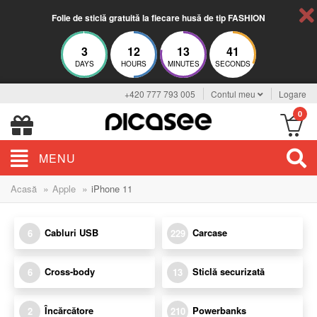
Folie de sticlă gratuită la fiecare husă de tip FASHION
3
12
13
41
DAYS
HOURS
MINUTES
SECONDS
+420 777 793 005
Contul meu
Logare
0
MENU
»
»
Acasă
Apple
iPhone 11
Cabluri USB
Carcase
6
229
Cross-body
Sticlă securizată
6
13
Încărcătore
Powerbanks
2
210