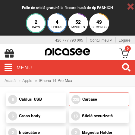
Folie de sticlă gratuită la fiecare husă de tip FASHION
2
4
52
48
DAYS
HOURS
MINUTES
SECONDS
+420 777 793 005
Contul meu
Logare
0
MENU
»
»
Acasă
Apple
iPhone 14 Pro Max
Cabluri USB
Carcase
6
229
Cross-body
Sticlă securizată
6
18
Încărcătore
Magnetic Holder
2
2