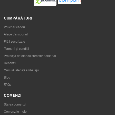
CUMPĂRĂTURI
Voucher cadou
Alege transportul
Plăți securizate
Termeni și condiții
Protecția datelor cu caracter personal
Recenzii
Cum să alegeţi ambalajul
Blog
FAQs
COMENZI
Starea comenzii
Comenzile mele