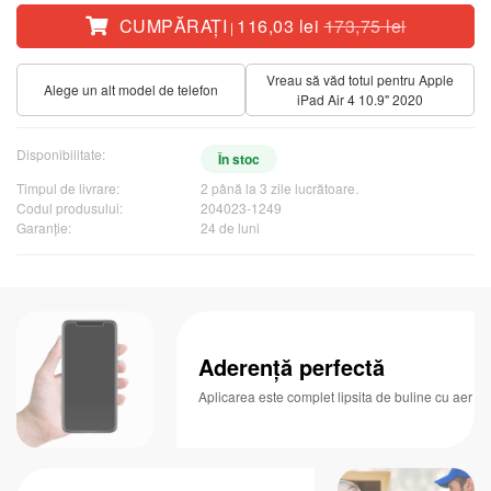
CUMPĂRAŢI
116,03 lei
173,75 lei
|
Vreau să văd totul pentru Apple
Alege un alt model de telefon
iPad Air 4 10.9" 2020
Disponibilitate:
În stoc
Timpul de livrare:
2 până la 3 zile lucrătoare.
Codul produsului:
204023-1249
Garanţie:
24 de luni
Aderență perfectă
Aplicarea este complet lipsita de buline cu aer