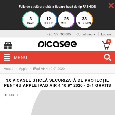
Folie de sticlă gratuită la fiecare husă de tip FASHION
3
12
26
37
DAYS
HOURS
MINUTES
SECONDS
+420 777 793 005
Contul meu
Logare
0
MENU
»
»
Acasă
Apple
iPad Air 4 10.9" 2020
3X PICASEE STICLĂ SECURIZATĂ DE PROTECȚIE
PENTRU APPLE IPAD AIR 4 10.9" 2020 - 2+1 GRATIS
REDUCERE
-33%