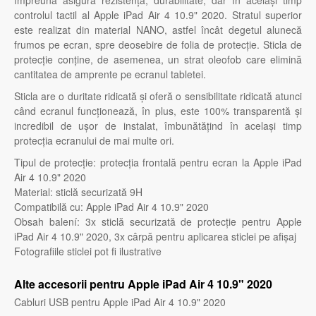
împreună asigură rezistență, durabilitate, dar în același timp
controlul tactil al Apple iPad Air 4 10.9" 2020. Stratul superior
este realizat din material NANO, astfel încât degetul alunecă
frumos pe ecran, spre deosebire de folia de protecție. Sticla de
protecție conține, de asemenea, un strat oleofob care elimină
cantitatea de amprente pe ecranul tabletei.
Sticla are o duritate ridicată și oferă o sensibilitate ridicată atunci
când ecranul funcționează, în plus, este 100% transparentă și
incredibil de ușor de instalat, îmbunătățind în același timp
protecția ecranului de mai multe ori.
Tipul de protecție: protecția frontală pentru ecran la Apple iPad
Air 4 10.9" 2020
Material: sticlă securizată 9H
Compatibilă cu: Apple iPad Air 4 10.9" 2020
Obsah balení: 3x sticlă securizată de protecție pentru Apple
iPad Air 4 10.9" 2020, 3x cârpă pentru aplicarea sticlei pe afișaj
Fotografiile sticlei pot fi ilustrative
Alte accesorii pentru Apple iPad Air 4 10.9" 2020
Cabluri USB pentru Apple iPad Air 4 10.9" 2020