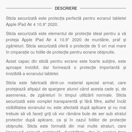
DESCRIERE
Sticla securizată este protecția perfectă pentru ecranul tabletei
Apple iPad Air 4 10.9" 2020.
Sticla securizată este elementul de protecție ideal pentru a vă
proteja Apple iPad Air 4 10.9" 2020 de murdărie, praf și
zgârieturi. Sticla securizată oferă o protecție de 5 ori mai mare
în cmparație cu foliile de protecție pentru ecrane obișnuite.
Acest capac din sticlă pentru ecrane este foarte subțire, este
aproape invizibil, dar formează o protecție importantă și
invizibilă a ecranului tabletei.
Sticla este fabricată dintr-un material special armat, care
protejează afișajul de spargere atunci când acesta cade și, de
asemenea, de zgârieturi în timpul utilizării normale. Sticla
securizată este complet transparentă și fără filtre, astfel încât
vizibilitatea ecranului nu este afectată după aplicare și nu mai
trebuie să vă faceți griji că vor rămâne bule de aer sub stratul
protector după aplicare, ca și în cazul foliilor de protecție
obișnuite. Sticla este formată din mai multe straturi, care