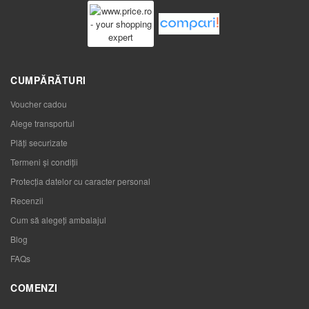
CUMPĂRĂTURI
Voucher cadou
Alege transportul
Plăți securizate
Termeni și condiții
Protecția datelor cu caracter personal
Recenzii
Cum să alegeţi ambalajul
Blog
FAQs
COMENZI