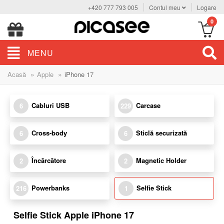
+420 777 793 005
Contul meu
Logare
0
MENU
»
»
Acasă
Apple
iPhone 17
Cabluri USB
Carcase
6
229
Cross-body
Sticlă securizată
6
6
Încărcătore
Magnetic Holder
2
2
Powerbanks
Selfie Stick
216
1
Selfie Stick Apple iPhone 17