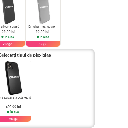
 silicon neagră
Din silicon transparent
109,00 lei
90,00 lei
În stoc
În stoc
Alege
Alege
Selectați tipul de plexiglas
 (rezistent la zgârieturi)
+20,00 lei
În stoc
Alege