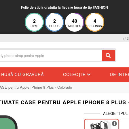
Folie de sticlă gratuită la fiecare husă de tip FASHION
2
2
40
4
DAYS
HOURS
MINUTES
SECONDS
+42
HUSĂ CU GRAVURĂ
COLECȚIE
DE INT
E pentru Apple iPhone 8 Plus - Colorado
TIMATE CASE PENTRU APPLE IPHONE 8 PLUS
ALEGE TIPUL