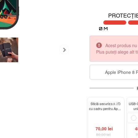
PROTECȚIE
Acest produs nu 
Plus puteţi alege alt 
Apple iPhone 8 P
-13%
Sticlă securizată 3D
USB-C
cu cadru pentru Apple
un
iPhone 8 Plus - neagră
70,00 lei
4
80,00 lei
7