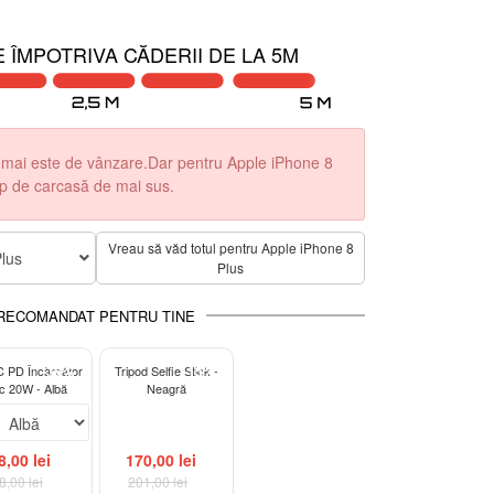
 ÎMPOTRIVA CĂDERII DE LA 5M
mai este de vânzare.Dar pentru Apple iPhone 8
tip de carcasă de mai sus.
Vreau să văd totul pentru Apple iPhone 8
lus
Plus
RECOMANDAT PENTRU TINE
-38%
-15%
 PD Încărcător
Tripod Selfie Stick -
ic 20W - Albă
Neagră
8,00 lei
170,00 lei
8,00 lei
201,00 lei