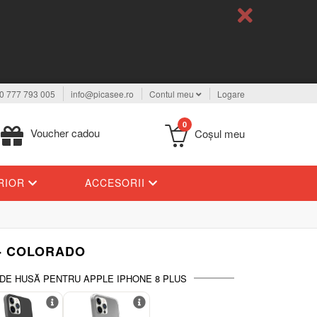
0 777 793 005
info@picasee.ro
Contul meu
Logare
0
Voucher cadou
Coşul meu
ERIOR
ACCESORII
 - COLORADO
 DE HUSĂ PENTRU APPLE IPHONE 8 PLUS