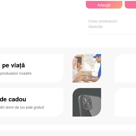
Adaugă
Codul produsului:
Garanţie:
 pe viață
 produselor noastre
 de cadou
 din lemn de lux este gratuit