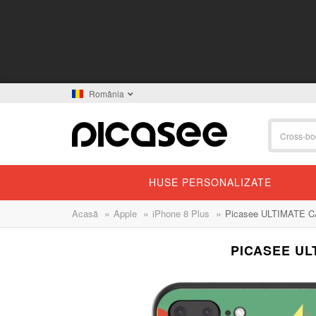
România
HUSE PERSONALIZATE
»
»
»
Acasă
Apple
iPhone 8 Plus
Picasee ULTIMATE CAS
PICASEE UL