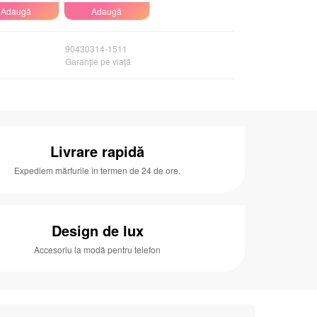
Adaugă
Adaugă
90430314-1511
Garanție pe viață
Livrare rapidă
Expediem mărfurile în termen de 24 de ore.
Design de lux
Accesoriu la modă pentru telefon