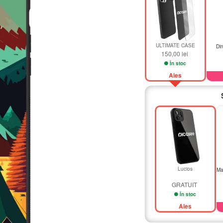
ULTIMATE CASE
Din
150,00 lei
În stoc
Ales
Lucios
Mat
GRATUIT
În stoc
Ales