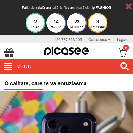
Folie de sticlă gratuită la fiecare husă de tip FASHION
2
14
23
3
DAYS
HOURS
MINUTES
SECONDS
+420 777 793 005
Contul meu
Logare
0
MENU
O calitate, care te va entuziasma