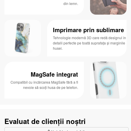
din lemn.
Imprimare prin sublimare
Tehnologie modernă 3D care redă designul în
detalii perfecte pe toată suprafața și marginile
husei.
MagSafe integrat
Compatibil cu încărcarea MagSafe fără a fi
nevoie să scoți husa de pe telefon.
Evaluat de clienții noștri