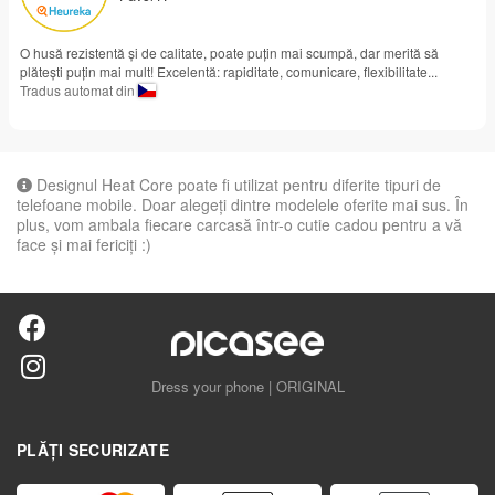
O husă rezistentă și de calitate, poate puțin mai scumpă, dar merită să
plătești puțin mai mult! Excelentă: rapiditate, comunicare, flexibilitate...
Tradus automat din
Designul Heat Core poate fi utilizat pentru diferite tipuri de
telefoane mobile. Doar alegeţi dintre modelele oferite mai sus. În
plus, vom ambala fiecare carcasă într-o cutie cadou pentru a vă
face și mai fericiți :)
Dress your phone | ORIGINAL
PLĂȚI SECURIZATE