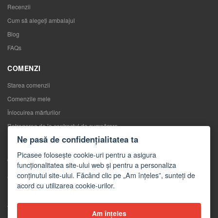
Recenzii
Cum să alegeţi ambalajul
Blog
FAQs
COMENZI
Starea comenzii
Comenzile mele
Înlocuirea mărfurilor
Retragerea de la contractul de cumpărare
Ne pasă de confidențialitatea ta
Reclamaţii
Picasee folosește cookie-uri pentru a asigura
CONTACTE
funcționalitatea site-ului web și pentru a personaliza
conținutul site-ului. Făcând clic pe „Am înțeles”, sunteți de
Contacte
acord cu utilizarea cookie-urilor.
Formular de contact
Angro
Am înțeles
Mass-media despre noi