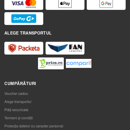
ALEGE TRANSPORTUL
CUMPĂRĂTURI
Voucher cadou
Alege transportul
Plăți securizate
Termeni și condiții
Protecția datelor cu caracter personal