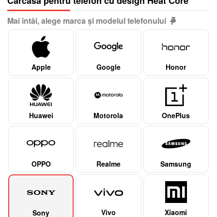
Carcasă pentru telefon cu design Heat Core
Mai întâi, alege marca și modelul telefonului
Apple
Google
Honor
Huawei
Motorola
OnePlus
OPPO
Realme
Samsung
Vivo
Xiaomi
Sony