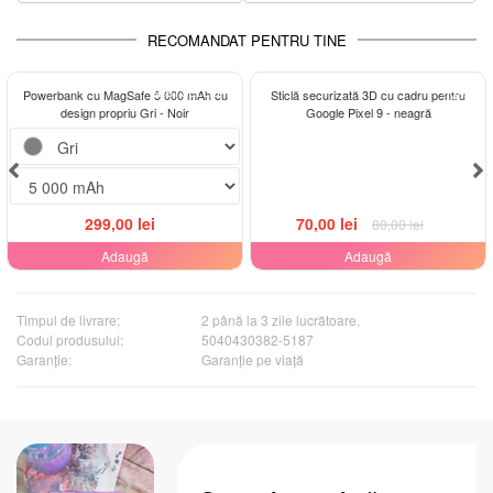
RECOMANDAT PENTRU TINE
BESTSELLER
-13%
Powerbank cu MagSafe 5 000 mAh cu
Sticlă securizată 3D cu cadru pentru
design propriu Gri - Noir
Google Pixel 9 - neagră
299,00 lei
70,00 lei
80,00 lei
Adaugă
Adaugă
Timpul de livrare:
2 până la 3 zile lucrătoare.
Codul produsului:
5040430382-5187
Garanţie:
Garanție pe viață