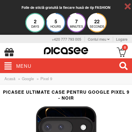
Folie de sticlă gratuită la fiecare husă de tip FASHION
2
5
7
21
DAYS
HOURS
MINUTES
SECONDS
+420 777 793 005
Contul meu
Logare
0
MENU
»
»
Acasă
Google
Pixel 9
PICASEE ULTIMATE CASE PENTRU GOOGLE PIXEL 9
- NOIR
BESTSELLER