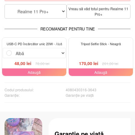
Vreau să văd totul pentru Realme 11
Realme 11 Pro+
Pro+
RECOMANDAT PENTRU TINE
-38%
-15%
USB-C PD Încărcător unic 20W - Albă
Tripod Selfie Stick - Neagră
48,00 lei
170,00 lei
78,00 lei
201,00 lei
Adaugă
Adaugă
Codul produsului:
4080430316-3643
Garanţie:
Garanție pe viață
Garanție pe viață