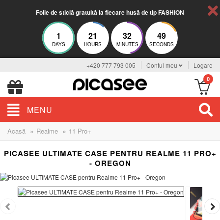
Folie de sticlă gratuită la fiecare husă de tip FASHION
1
21
32
48
DAYS
HOURS
MINUTES
SECONDS
+420 777 793 005
Contul meu
Logare
0
MENU
»
»
Acasă
Realme
11 Pro+
PICASEE ULTIMATE CASE PENTRU REALME 11 PRO+
- OREGON