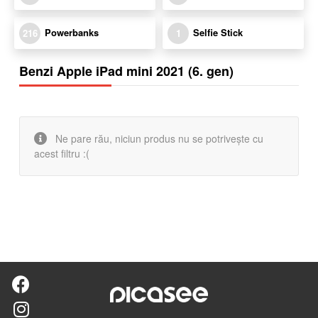
Powerbanks
Selfie Stick
216
1
Benzi Apple iPad mini 2021 (6. gen)
Ne pare rău, niciun produs nu se potrivește cu
acest filtru :(