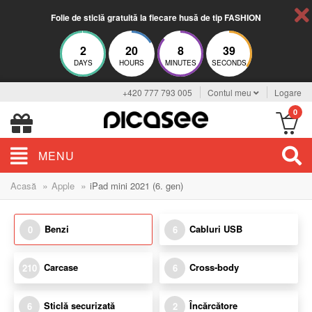
Folie de sticlă gratuită la fiecare husă de tip FASHION
2
20
8
39
DAYS
HOURS
MINUTES
SECONDS
+420 777 793 005
Contul meu
Logare
0
MENU
»
»
Acasă
Apple
iPad mini 2021 (6. gen)
Benzi
Cabluri USB
0
6
Carcase
Cross-body
210
6
Sticlă securizată
Încărcătore
6
2