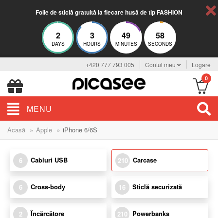
Folie de sticlă gratuită la fiecare husă de tip FASHION
2
3
49
57
DAYS
HOURS
MINUTES
SECONDS
+420 777 793 005
Contul meu
Logare
0
MENU
»
»
Acasă
Apple
iPhone 6/6S
Cabluri USB
Carcase
6
210
Cross-body
Sticlă securizată
6
16
Încărcătore
Powerbanks
2
210