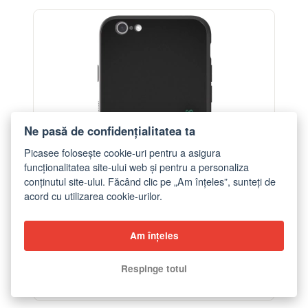
Ne pasă de confidențialitatea ta
Picasee folosește cookie-uri pentru a asigura
funcționalitatea site-ului web și pentru a personaliza
conținutul site-ului. Făcând clic pe „Am înțeles”, sunteți de
acord cu utilizarea cookie-urilor.
Am înțeles
Husă pentru Apple iPhone 6/6S - Results x Excuses
Respinge totul
de la 90,00 lei