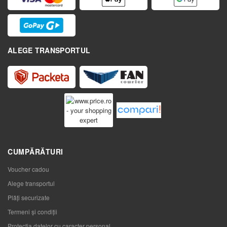
ALEGE TRANSPORTUL
CUMPĂRĂTURI
Voucher cadou
Alege transportul
Plăți securizate
Termeni și condiții
Protecția datelor cu caracter personal