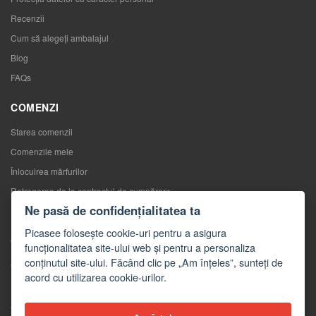
Recenzii
Cum să alegeţi ambalajul
Blog
FAQs
COMENZI
Starea comenzii
Comenzile mele
Înlocuirea mărfurilor
Retragerea de la contractul de cumpărare
Ne pasă de confidențialitatea ta
Reclamaţii
Picasee folosește cookie-uri pentru a asigura
CONTACTE
funcționalitatea site-ului web și pentru a personaliza
conținutul site-ului. Făcând clic pe „Am înțeles”, sunteți de
Contacte
acord cu utilizarea cookie-urilor.
Formular de contact
Angro