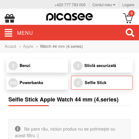
+420 777 793 005
Contul meu
Logare
0
MENU
»
»
Acasă
Apple
Watch 44 mm (4.series)
Benzi
Sticlă securizată
3
3
Powerbanks
Selfie Stick
210
0
Selfie Stick Apple Watch 44 mm (4.series)
Ne pare rău, niciun produs nu se potrivește cu
acest filtru :(